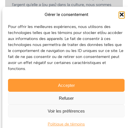
l’argent qu’elle a (ou pas) dans la culture, nous sommes
un partenaire de choix. En plus, on coûte pas cher!
Gérer le consentement
On prépare une grille tarifaire intéressante et on vous
revient.
Pour offrir les meilleures expériences, nous utilisons des
technologies telles que les témoins pour stocker et/ou accéder
(Oui, on va avoir des tarifs spéciaux pour vous, les
aux informations des appareils. Le fait de consentir à ces
artistes!)
technologies nous permettra de traiter des données telles que
le comportement de navigation ou les ID uniques sur ce site. Le
fait de ne pas consentir ou de retirer son consentement peut
avoir un effet négatif sur certaines caractéristiques et
fonctions.
Accepter
Refuser
© 2011-2025 – ECOUTEDONC.CA
Le contenu (texte et photos) appartient à ses créatrices et
Voir les préférences
créateurs.
Politique de témoins