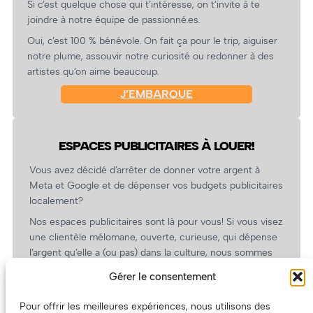
Si c’est quelque chose qui t’intéresse, on t’invite à te
joindre à notre équipe de passionné.es.
Oui, c’est 100 % bénévole. On fait ça pour le trip, aiguiser
notre plume, assouvir notre curiosité ou redonner à des
artistes qu’on aime beaucoup.
J’EMBARQUE
ESPACES PUBLICITAIRES À LOUER!
Vous avez décidé d’arrêter de donner votre argent à
Meta et Google et de dépenser vos budgets publicitaires
localement?
Nos espaces publicitaires sont là pour vous! Si vous visez
une clientèle mélomane, ouverte, curieuse, qui dépense
l’argent qu’elle a (ou pas) dans la culture, nous sommes
un partenaire de choix. En plus, on coûte pas cher!
Gérer le consentement
On prépare une grille tarifaire intéressante et on vous
revient.
Pour offrir les meilleures expériences, nous utilisons des