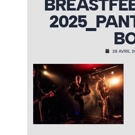
BREASTFEE
2025_PA
BO
28 AVRIL 2