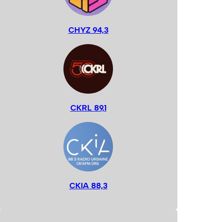
CHYZ 94,3
CKRL 89,1
CKIA 88,3