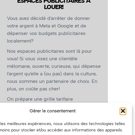
ESPACES PUBLICITAIRES À
LOUER!
Vous avez décidé d’arrêter de donner
votre argent à Meta et Google et de
dépenser vos budgets publicitaires
localement?
Nos espaces publicitaires sont là pour
vous! Si vous visez une clientèle
mélomane, ouverte, curieuse, qui dépense
l’argent qu’elle a (ou pas) dans la culture,
nous sommes un partenaire de choix. En
plus, on coûte pas cher!
On prépare une grille tarifaire
intéressante et on vous revient.
Gérer le consentement
(Oui, on va avoir des tarifs spéciaux pour
r les meilleures expériences, nous utilisons des technologies telles
vous, les artistes!)
moins pour stocker et/ou accéder aux informations des appareils.