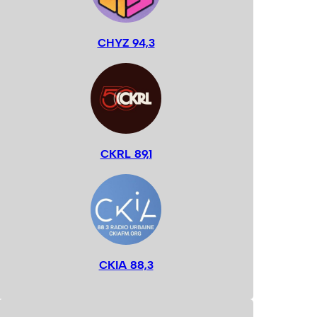
CHYZ 94,3
CKRL 89,1
CKIA 88,3