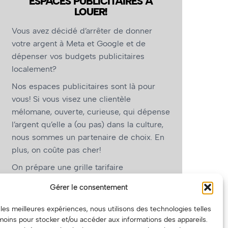
ESPACES PUBLICITAIRES À
LOUER!
Vous avez décidé d’arrêter de donner
votre argent à Meta et Google et de
dépenser vos budgets publicitaires
localement?
Nos espaces publicitaires sont là pour
vous! Si vous visez une clientèle
mélomane, ouverte, curieuse, qui dépense
l’argent qu’elle a (ou pas) dans la culture,
nous sommes un partenaire de choix. En
plus, on coûte pas cher!
On prépare une grille tarifaire
intéressante et on vous revient.
Gérer le consentement
(Oui, on va avoir des tarifs spéciaux pour
r les meilleures expériences, nous utilisons des technologies telles
vous, les artistes!)
moins pour stocker et/ou accéder aux informations des appareils.