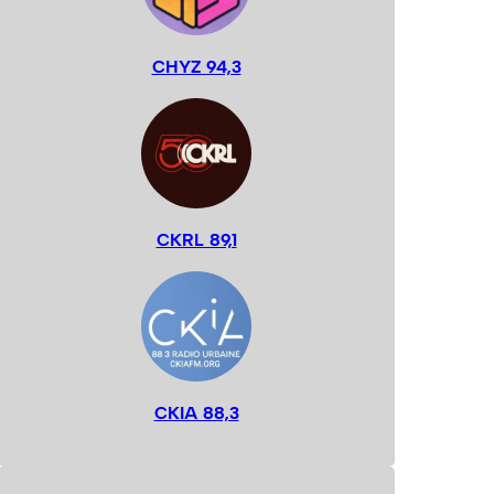
CHYZ 94,3
CKRL 89,1
CKIA 88,3