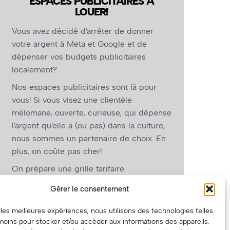
ESPACES PUBLICITAIRES À
LOUER!
Vous avez décidé d’arrêter de donner
votre argent à Meta et Google et de
dépenser vos budgets publicitaires
localement?
Nos espaces publicitaires sont là pour
vous! Si vous visez une clientèle
mélomane, ouverte, curieuse, qui dépense
l’argent qu’elle a (ou pas) dans la culture,
nous sommes un partenaire de choix. En
plus, on coûte pas cher!
On prépare une grille tarifaire
intéressante et on vous revient.
Gérer le consentement
(Oui, on va avoir des tarifs spéciaux pour
r les meilleures expériences, nous utilisons des technologies telles
vous, les artistes!)
moins pour stocker et/ou accéder aux informations des appareils.