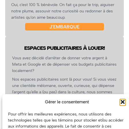
Oui, c’est 100 % bénévole. On fait ça pour le trip, aiguiser
notre plume, assouvir notre curiosité ou redonner à des
artistes qu’on aime beaucoup.
J’EMBARQUE
ESPACES PUBLICITAIRES À LOUER!
Vous avez décidé d’arrêter de donner votre argent à
Meta et Google et de dépenser vos budgets publicitaires
localement?
Nos espaces publicitaires sont là pour vous! Si vous visez
une clientèle mélomane, ouverte, curieuse, qui dépense
l’argent qu’elle a (ou pas) dans la culture, nous sommes
un partenaire de choix. En plus, on coûte pas cher!
Gérer le consentement
On prépare une grille tarifaire intéressante et on vous
revient.
Pour offrir les meilleures expériences, nous utilisons des
technologies telles que les témoins pour stocker et/ou accéder
(Oui, on va avoir des tarifs spéciaux pour vous, les
aux informations des appareils. Le fait de consentir à ces
artistes!)