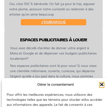
Oui, c’est 100 % bénévole. On fait ça pour le trip, aiguiser
notre plume, assouvir notre curiosité ou redonner à des
artistes qu’on aime beaucoup.
J’EMBARQUE
ESPACES PUBLICITAIRES À LOUER!
Vous avez décidé d’arrêter de donner votre argent à
Meta et Google et de dépenser vos budgets publicitaires
localement?
Nos espaces publicitaires sont là pour vous! Si vous visez
une clientèle mélomane, ouverte, curieuse, qui dépense
l’argent qu’elle a (ou pas) dans la culture, nous sommes
un partenaire de choix. En plus, on coûte pas cher!
Gérer le consentement
On prépare une grille tarifaire intéressante et on vous
revient.
Pour offrir les meilleures expériences, nous utilisons des
technologies telles que les témoins pour stocker et/ou accéder
(Oui, on va avoir des tarifs spéciaux pour vous, les
aux informations des appareils. Le fait de consentir à ces
artistes!)