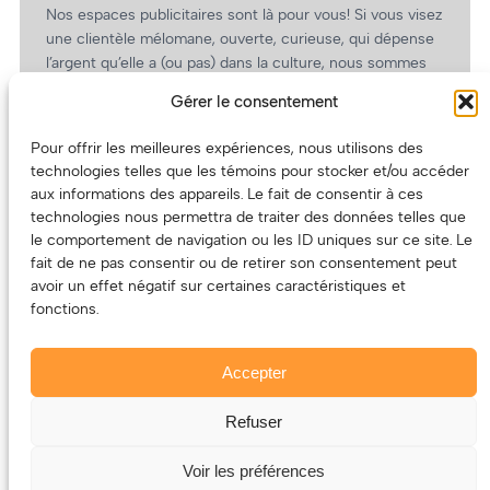
Nos espaces publicitaires sont là pour vous! Si vous visez
une clientèle mélomane, ouverte, curieuse, qui dépense
l’argent qu’elle a (ou pas) dans la culture, nous sommes
un partenaire de choix. En plus, on coûte pas cher!
Gérer le consentement
On prépare une grille tarifaire intéressante et on vous
revient.
Pour offrir les meilleures expériences, nous utilisons des
technologies telles que les témoins pour stocker et/ou accéder
(Oui, on va avoir des tarifs spéciaux pour vous, les
aux informations des appareils. Le fait de consentir à ces
artistes!)
technologies nous permettra de traiter des données telles que
le comportement de navigation ou les ID uniques sur ce site. Le
fait de ne pas consentir ou de retirer son consentement peut
avoir un effet négatif sur certaines caractéristiques et
fonctions.
Accepter
Refuser
© 2011-2025 – ECOUTEDONC.CA
Le contenu (texte et photos) appartient à ses créatrices et
Voir les préférences
créateurs.