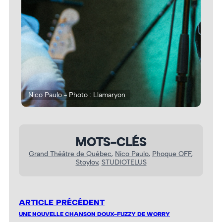
Nico Paulo - Photo : Llamaryon
Nic
MOTS-CLÉS
Grand Théâtre de Québec
, 
Nico Paulo
, 
Phoque OFF
, 
Stoylov
, 
STUDIOTELUS
ARTICLE PRÉCÉDENT
UNE NOUVELLE CHANSON DOUX-FUZZY DE WORRY