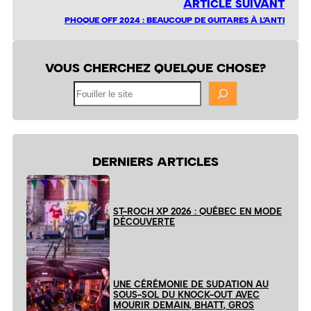
ARTICLE SUIVANT
PHOQUE OFF 2024 : BEAUCOUP DE GUITARES À L’ANTI
VOUS CHERCHEZ QUELQUE CHOSE?
Fouiller
le
site
DERNIERS ARTICLES
ST-ROCH XP 2026 : QUÉBEC EN MODE
DÉCOUVERTE
UNE CÉRÉMONIE DE SUDATION AU
SOUS-SOL DU KNOCK-OUT AVEC
MOURIR DEMAIN, BHATT, GROS