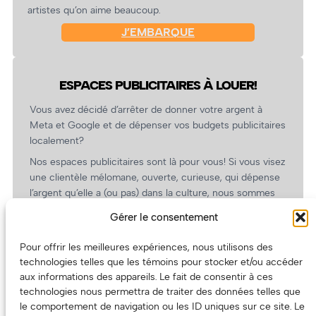
artistes qu’on aime beaucoup.
J’EMBARQUE
ESPACES PUBLICITAIRES À LOUER!
Vous avez décidé d’arrêter de donner votre argent à
Meta et Google et de dépenser vos budgets publicitaires
localement?
Nos espaces publicitaires sont là pour vous! Si vous visez
une clientèle mélomane, ouverte, curieuse, qui dépense
l’argent qu’elle a (ou pas) dans la culture, nous sommes
un partenaire de choix. En plus, on coûte pas cher!
Gérer le consentement
On prépare une grille tarifaire intéressante et on vous
revient.
Pour offrir les meilleures expériences, nous utilisons des
technologies telles que les témoins pour stocker et/ou accéder
(Oui, on va avoir des tarifs spéciaux pour vous, les
aux informations des appareils. Le fait de consentir à ces
artistes!)
technologies nous permettra de traiter des données telles que
le comportement de navigation ou les ID uniques sur ce site. Le