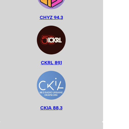
CHYZ 94,3
CKRL 89,1
CKIA 88,3