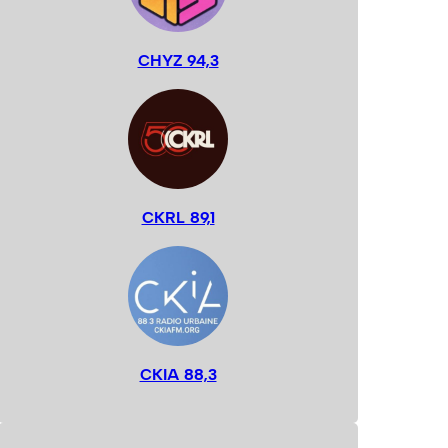
CHYZ 94,3
CKRL 89,1
CKIA 88,3