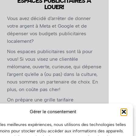
ESPACES PUBLICITAIRES À
LOUER!
Vous avez décidé d’arrêter de donner
votre argent à Meta et Google et de
dépenser vos budgets publicitaires
localement?
Nos espaces publicitaires sont là pour
vous! Si vous visez une clientèle
mélomane, ouverte, curieuse, qui dépense
l’argent qu’elle a (ou pas) dans la culture,
nous sommes un partenaire de choix. En
plus, on coûte pas cher!
On prépare une grille tarifaire
intéressante et on vous revient.
Gérer le consentement
(Oui, on va avoir des tarifs spéciaux pour
r les meilleures expériences, nous utilisons des technologies telles
vous, les artistes!)
moins pour stocker et/ou accéder aux informations des appareils.