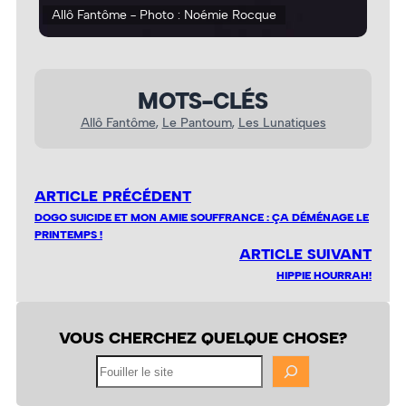
Allô Fantôme - Photo : Noémie Rocque
All
MOTS-CLÉS
Allô Fantôme
, 
Le Pantoum
, 
Les Lunatiques
ARTICLE PRÉCÉDENT
DOGO SUICIDE ET MON AMIE SOUFFRANCE : ÇA DÉMÉNAGE LE
PRINTEMPS !
ARTICLE SUIVANT
HIPPIE HOURRAH!
VOUS CHERCHEZ QUELQUE CHOSE?
Fouiller
le
site