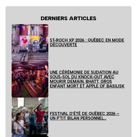
DERNIERS ARTICLES
ST-ROCH XP 2026 : QUÉBEC EN MODE
DÉCOUVERTE
UNE CÉRÉMONIE DE SUDATION AU
SOUS-SOL DU KNOCK-OUT AVEC
MOURIR DEMAIN, BHATT, GROS
ENFANT MORT ET APPLE OF BASILISK
FESTIVAL D’ÉTÉ DE QUÉBEC 2026 –
UN P’TIT BILAN PERSONNEL…