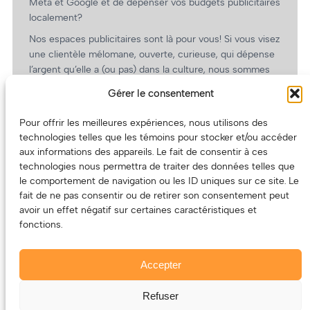
Meta et Google et de dépenser vos budgets publicitaires
localement?
Nos espaces publicitaires sont là pour vous! Si vous visez
une clientèle mélomane, ouverte, curieuse, qui dépense
l’argent qu’elle a (ou pas) dans la culture, nous sommes
un partenaire de choix. En plus, on coûte pas cher!
Gérer le consentement
On prépare une grille tarifaire intéressante et on vous
revient.
Pour offrir les meilleures expériences, nous utilisons des
technologies telles que les témoins pour stocker et/ou accéder
(Oui, on va avoir des tarifs spéciaux pour vous, les
aux informations des appareils. Le fait de consentir à ces
artistes!)
technologies nous permettra de traiter des données telles que
le comportement de navigation ou les ID uniques sur ce site. Le
fait de ne pas consentir ou de retirer son consentement peut
avoir un effet négatif sur certaines caractéristiques et
fonctions.
Accepter
Refuser