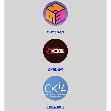
CHYZ 94,3
CKRL 89,1
CKIA 88,3