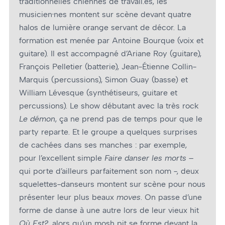
traditionnelles chiennes de travail.es, les
musicien·nes montent sur scène devant quatre
halos de lumière orange servant de décor. La
formation est menée par Antoine Bourque (voix et
guitare). Il est accompagné d’Ariane Roy (guitare),
François Pelletier (batterie), Jean-Étienne Collin-
Marquis (percussions), Simon Guay (basse) et
William Lévesque (synthétiseurs, guitare et
percussions). Le show débutant avec la très rock
Le démon
, ça ne prend pas de temps pour que le
party reparte. Et le groupe a quelques surprises
de cachées dans ses manches : par exemple,
pour l’excellent simple
Faire danser les morts –
qui porte d’ailleurs parfaitement son nom -, deux
squelettes-danseurs montent sur scène pour nous
présenter leur plus beaux
moves
. On passe d’une
forme de danse à une autre lors de leur vieux hit
Où Est?
, alors qu’un mosh pit se forme devant la