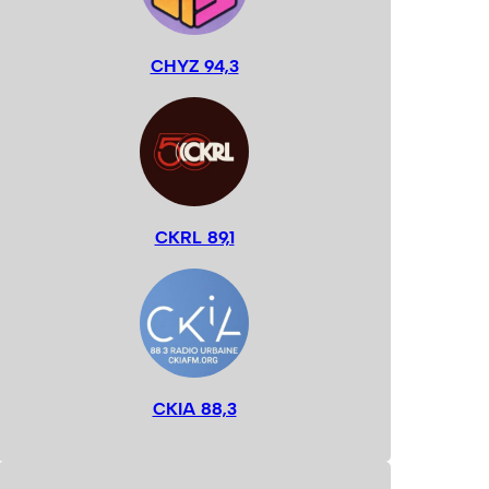
CHYZ 94,3
CKRL 89,1
CKIA 88,3