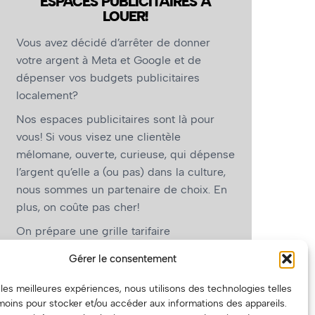
ESPACES PUBLICITAIRES À
LOUER!
Vous avez décidé d’arrêter de donner
votre argent à Meta et Google et de
dépenser vos budgets publicitaires
localement?
Nos espaces publicitaires sont là pour
vous! Si vous visez une clientèle
mélomane, ouverte, curieuse, qui dépense
l’argent qu’elle a (ou pas) dans la culture,
nous sommes un partenaire de choix. En
plus, on coûte pas cher!
On prépare une grille tarifaire
intéressante et on vous revient.
Gérer le consentement
(Oui, on va avoir des tarifs spéciaux pour
r les meilleures expériences, nous utilisons des technologies telles
vous, les artistes!)
moins pour stocker et/ou accéder aux informations des appareils.