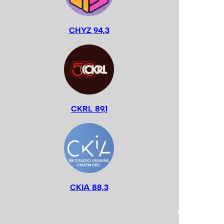
CHYZ 94,3
CKRL 89,1
CKIA 88,3