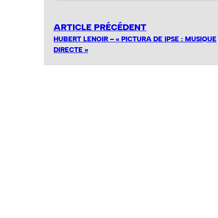
ARTICLE PRÉCÉDENT
HUBERT LENOIR – « PICTURA DE IPSE : MUSIQUE
DIRECTE »