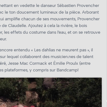
p mettant en vedette le danseur Sébastien Provencher
ec le ton doucement lumineux de la pièce. Arborant
qui amplifie chacun de ses mouvements, Provencher
e Claudelle. Ajoutez à cela la rivière, le bois
er, les effets du costume dans l’eau, et on se retrouve
eur.
encore entendu « Les dahlias ne meurent pas », il
, sur lequel collaborent des musicien.nes de talent
é, Jesse Mac Cormack et Émilie Proulx (entre
 les plateformes, y compris sur Bandcamp!