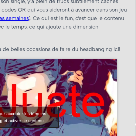
 son single, y’a plein de trucs subtilement cachés
is codes QR qui vous aideront à avancer dans son jeu
ues semaines
). Ce qui est le fun, c’est que le contenu
c le temps, ce qui ajoute une dimension
’a de belles occasions de faire du headbanging ici!
our accepter les témoins
g et activer ce contenu