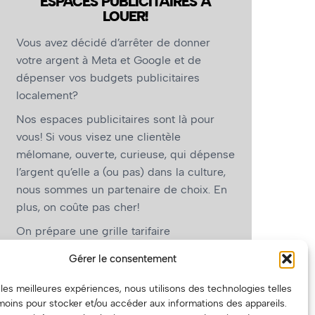
ESPACES PUBLICITAIRES À
LOUER!
Vous avez décidé d’arrêter de donner
votre argent à Meta et Google et de
dépenser vos budgets publicitaires
localement?
Nos espaces publicitaires sont là pour
vous! Si vous visez une clientèle
mélomane, ouverte, curieuse, qui dépense
l’argent qu’elle a (ou pas) dans la culture,
nous sommes un partenaire de choix. En
plus, on coûte pas cher!
On prépare une grille tarifaire
intéressante et on vous revient.
Gérer le consentement
(Oui, on va avoir des tarifs spéciaux pour
r les meilleures expériences, nous utilisons des technologies telles
vous, les artistes!)
moins pour stocker et/ou accéder aux informations des appareils.