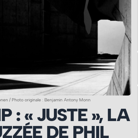
onen / Photo originale : Benjamin Antony Monn
 : « JUSTE », LA
UZZÉE DE PHIL