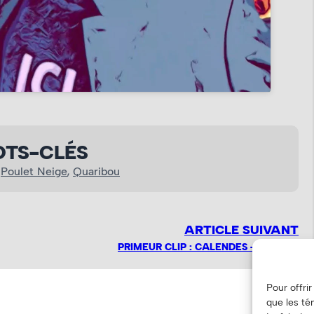
TS-CLÉS
 
Poulet Neige
, 
Quaribou
ARTICLE SUIVANT
PRIMEUR CLIP : CALENDES – DEMAIN
Pour offri
que les té