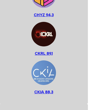
CHYZ 94,3
CKRL 89,1
CKIA 88,3