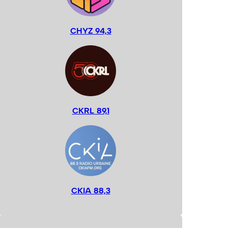
CHYZ 94,3
CKRL 89,1
CKIA 88,3