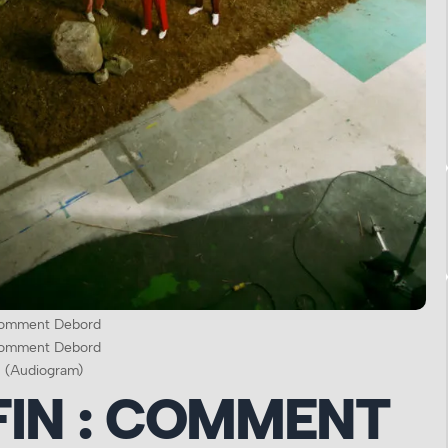
omment Debord
omment Debord
(Audiogram)
FIN : COMMENT