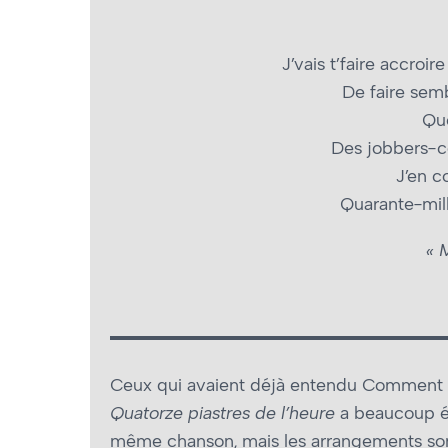
J’vais t’faire accroir
De faire sem
Que
Des jobbers-
J’en c
Quarante-mill
« 
Ceux qui avaient déjà entendu Comment D
Quatorze piastres de l’heure
a beaucoup év
même chanson, mais les arrangements sont