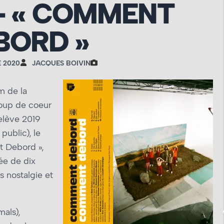
– « COMMENT
BORD »
 2020
JACQUES BOIVIN
m de la
oup de coeur
relève 2019
public), le
t Debord »,
e de dix
s nostalgie et
als),