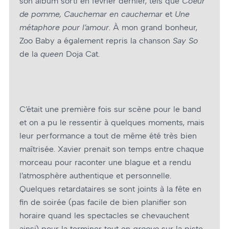
son album sorti en février dernier, tels que
Cœur
de pomme,
Cauchemar en cauchemar
et
Une
métaphore pour l’amour
. À mon grand bonheur,
Zoo Baby a également repris la chanson
Say So
de la
queen
Doja Cat.
C’était une première fois sur scène pour le band
et on a pu le ressentir à quelques moments, mais
leur performance a tout de même été très bien
maîtrisée. Xavier prenait son temps entre chaque
morceau pour raconter une blague et a rendu
l’atmosphère authentique et personnelle.
Quelques retardataires se sont joints à la fête en
fin de soirée (pas facile de bien planifier son
horaire quand les spectacles se chevauchent
ainsi) pour la terminer tout en
groove
sur la piste