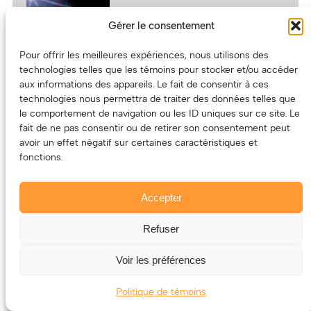
FESTIVAL D’ÉTÉ DE QUÉBEC – 19
Gérer le consentement
JUILLET 2026
Pour offrir les meilleures expériences, nous utilisons des
technologies telles que les témoins pour stocker et/ou accéder
aux informations des appareils. Le fait de consentir à ces
technologies nous permettra de traiter des données telles que
ÉVÉNEMENTS À VENIR
le comportement de navigation ou les ID uniques sur ce site. Le
fait de ne pas consentir ou de retirer son consentement peut
TOUS NOS ÉVÉNEMENTS
avoir un effet négatif sur certaines caractéristiques et
fonctions.
ÉCOUTEZ VOS RADIOS
COMMUNAUTAIRES ET
Accepter
UNIVERSITAIRES LOCALES
Refuser
Voir les préférences
Politique de témoins
CHYZ 94,3