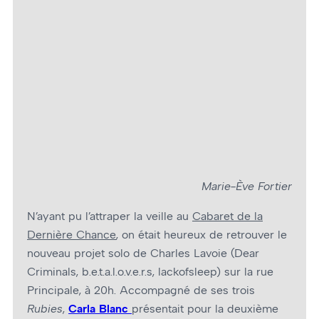
Flore Laurentienne – Photo : Marie-Ève Fortier
Marie-Ève Fortier
N’ayant pu l’attraper la veille au
Cabaret de la
Dernière Chance
, on était heureux de retrouver le
nouveau projet solo de Charles Lavoie (Dear
Criminals, b.e.t.a.l.o.v.e.r.s, lackofsleep) sur la rue
Principale, à 20h. Accompagné de ses trois
Rubies
,
Carla Blanc
présentait pour la deuxième