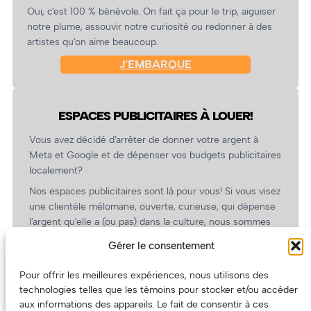
Oui, c’est 100 % bénévole. On fait ça pour le trip, aiguiser
notre plume, assouvir notre curiosité ou redonner à des
artistes qu’on aime beaucoup.
J’EMBARQUE
ESPACES PUBLICITAIRES À LOUER!
Vous avez décidé d’arrêter de donner votre argent à
Meta et Google et de dépenser vos budgets publicitaires
localement?
Nos espaces publicitaires sont là pour vous! Si vous visez
une clientèle mélomane, ouverte, curieuse, qui dépense
l’argent qu’elle a (ou pas) dans la culture, nous sommes
un partenaire de choix. En plus, on coûte pas cher!
Gérer le consentement
On prépare une grille tarifaire intéressante et on vous
revient.
Pour offrir les meilleures expériences, nous utilisons des
technologies telles que les témoins pour stocker et/ou accéder
(Oui, on va avoir des tarifs spéciaux pour vous, les
aux informations des appareils. Le fait de consentir à ces
artistes!)