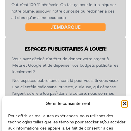
Oui, c’est 100 % bénévole. On fait ça pour le trip, aiguiser
notre plume, assouvir notre curiosité ou redonner à des
artistes qu’on aime beaucoup.
J’EMBARQUE
ESPACES PUBLICITAIRES À LOUER!
Vous avez décidé d’arrêter de donner votre argent à
Meta et Google et de dépenser vos budgets publicitaires
localement?
Nos espaces publicitaires sont là pour vous! Si vous visez
une clientèle mélomane, ouverte, curieuse, qui dépense
l’argent qu’elle a (ou pas) dans la culture, nous sommes
un partenaire de choix. En plus, on coûte pas cher!
Gérer le consentement
On prépare une grille tarifaire intéressante et on vous
revient.
Pour offrir les meilleures expériences, nous utilisons des
technologies telles que les témoins pour stocker et/ou accéder
(Oui, on va avoir des tarifs spéciaux pour vous, les
aux informations des appareils. Le fait de consentir à ces
artistes!)