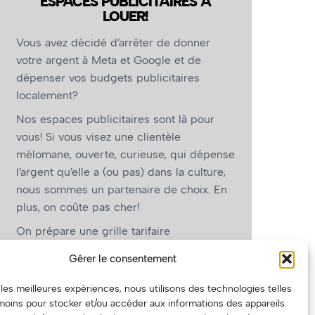
ESPACES PUBLICITAIRES À
LOUER!
Vous avez décidé d’arrêter de donner
votre argent à Meta et Google et de
dépenser vos budgets publicitaires
localement?
Nos espaces publicitaires sont là pour
vous! Si vous visez une clientèle
mélomane, ouverte, curieuse, qui dépense
l’argent qu’elle a (ou pas) dans la culture,
nous sommes un partenaire de choix. En
plus, on coûte pas cher!
On prépare une grille tarifaire
intéressante et on vous revient.
Gérer le consentement
(Oui, on va avoir des tarifs spéciaux pour
r les meilleures expériences, nous utilisons des technologies telles
vous, les artistes!)
moins pour stocker et/ou accéder aux informations des appareils.