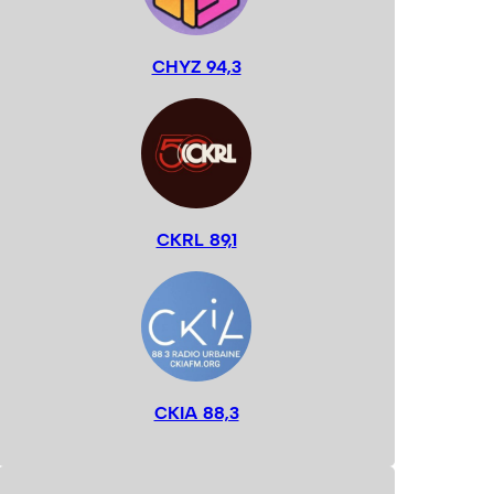
CHYZ 94,3
CKRL 89,1
CKIA 88,3