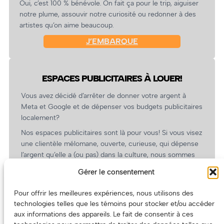
Oui, c’est 100 % bénévole. On fait ça pour le trip, aiguiser
notre plume, assouvir notre curiosité ou redonner à des
artistes qu’on aime beaucoup.
J’EMBARQUE
ESPACES PUBLICITAIRES À LOUER!
Vous avez décidé d’arrêter de donner votre argent à
Meta et Google et de dépenser vos budgets publicitaires
localement?
Nos espaces publicitaires sont là pour vous! Si vous visez
une clientèle mélomane, ouverte, curieuse, qui dépense
l’argent qu’elle a (ou pas) dans la culture, nous sommes
un partenaire de choix. En plus, on coûte pas cher!
Gérer le consentement
On prépare une grille tarifaire intéressante et on vous
revient.
Pour offrir les meilleures expériences, nous utilisons des
technologies telles que les témoins pour stocker et/ou accéder
(Oui, on va avoir des tarifs spéciaux pour vous, les
aux informations des appareils. Le fait de consentir à ces
artistes!)