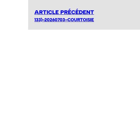
ARTICLE PRÉCÉDENT
133)-20260703–COURTOISIE