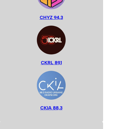
CHYZ 94,3
CKRL 89,1
CKIA 88,3