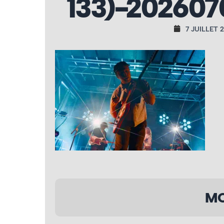
133)-20260
7 JUILLET 
MO