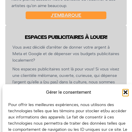
artistes qu’on aime beaucoup.
J’EMBARQUE
ESPACES PUBLICITAIRES À LOUER!
Vous avez décidé d’arrêter de donner votre argent à
Meta et Google et de dépenser vos budgets publicitaires
localement?
Nos espaces publicitaires sont là pour vous! Si vous visez
une clientèle mélomane, ouverte, curieuse, qui dépense
l’argent qu’elle a (ou pas) dans la culture, nous sommes
un partenaire de choix. En plus, on coûte pas cher!
Gérer le consentement
On prépare une grille tarifaire intéressante et on vous
revient.
Pour offrir les meilleures expériences, nous utilisons des
technologies telles que les témoins pour stocker et/ou accéder
(Oui, on va avoir des tarifs spéciaux pour vous, les
aux informations des appareils. Le fait de consentir à ces
artistes!)
technologies nous permettra de traiter des données telles que
le comportement de navigation ou les ID uniques sur ce site. Le