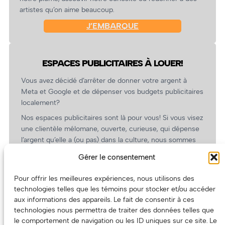
artistes qu’on aime beaucoup.
J’EMBARQUE
ESPACES PUBLICITAIRES À LOUER!
Vous avez décidé d’arrêter de donner votre argent à
Meta et Google et de dépenser vos budgets publicitaires
localement?
Nos espaces publicitaires sont là pour vous! Si vous visez
une clientèle mélomane, ouverte, curieuse, qui dépense
l’argent qu’elle a (ou pas) dans la culture, nous sommes
un partenaire de choix. En plus, on coûte pas cher!
Gérer le consentement
On prépare une grille tarifaire intéressante et on vous
revient.
Pour offrir les meilleures expériences, nous utilisons des
technologies telles que les témoins pour stocker et/ou accéder
(Oui, on va avoir des tarifs spéciaux pour vous, les
aux informations des appareils. Le fait de consentir à ces
artistes!)
technologies nous permettra de traiter des données telles que
le comportement de navigation ou les ID uniques sur ce site. Le