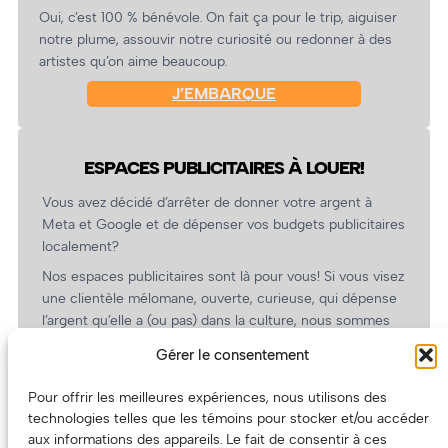
Oui, c’est 100 % bénévole. On fait ça pour le trip, aiguiser
notre plume, assouvir notre curiosité ou redonner à des
artistes qu’on aime beaucoup.
J’EMBARQUE
ESPACES PUBLICITAIRES À LOUER!
Vous avez décidé d’arrêter de donner votre argent à
Meta et Google et de dépenser vos budgets publicitaires
localement?
Nos espaces publicitaires sont là pour vous! Si vous visez
une clientèle mélomane, ouverte, curieuse, qui dépense
l’argent qu’elle a (ou pas) dans la culture, nous sommes
un partenaire de choix. En plus, on coûte pas cher!
Gérer le consentement
On prépare une grille tarifaire intéressante et on vous
revient.
Pour offrir les meilleures expériences, nous utilisons des
technologies telles que les témoins pour stocker et/ou accéder
(Oui, on va avoir des tarifs spéciaux pour vous, les
aux informations des appareils. Le fait de consentir à ces
artistes!)