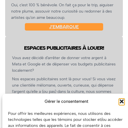
Oui, c’est 100 % bénévole. On fait ça pour le trip, aiguiser
notre plume, assouvir notre curiosité ou redonner à des
artistes qu’on aime beaucoup.
J’EMBARQUE
ESPACES PUBLICITAIRES À LOUER!
Vous avez décidé d’arrêter de donner votre argent à
Meta et Google et de dépenser vos budgets publicitaires
localement?
Nos espaces publicitaires sont là pour vous! Si vous visez
une clientèle mélomane, ouverte, curieuse, qui dépense
l’argent qu’elle a (ou pas) dans la culture, nous sommes
un partenaire de choix. En plus, on coûte pas cher!
Gérer le consentement
On prépare une grille tarifaire intéressante et on vous
revient.
Pour offrir les meilleures expériences, nous utilisons des
technologies telles que les témoins pour stocker et/ou accéder
(Oui, on va avoir des tarifs spéciaux pour vous, les
aux informations des appareils. Le fait de consentir à ces
artistes!)