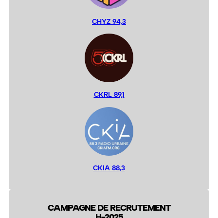
CHYZ 94,3
CKRL 89,1
CKIA 88,3
CAMPAGNE DE RECRUTEMENT
H-2025