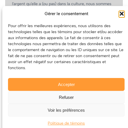
l’argent qu’elle a (ou pas) dans la culture, nous sommes
un partenaire de choix. En plus, on coûte pas cher!
Gérer le consentement
On prépare une grille tarifaire intéressante et on vous
revient.
Pour offrir les meilleures expériences, nous utilisons des
technologies telles que les témoins pour stocker et/ou accéder
(Oui, on va avoir des tarifs spéciaux pour vous, les
aux informations des appareils. Le fait de consentir à ces
artistes!)
technologies nous permettra de traiter des données telles que
le comportement de navigation ou les ID uniques sur ce site. Le
fait de ne pas consentir ou de retirer son consentement peut
avoir un effet négatif sur certaines caractéristiques et
fonctions.
Accepter
Refuser
© 2011-2025 – ECOUTEDONC.CA
Le contenu (texte et photos) appartient à ses créatrices et
Voir les préférences
créateurs.
Politique de témoins