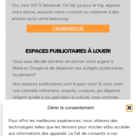
Oui, c’est 100 % bénévole. On fait ça pour le trip, aiguiser
notre plume, assouvir notre curiosité ou redonner à des
artistes qu’on aime beaucoup.
J’EMBARQUE
ESPACES PUBLICITAIRES À LOUER!
Vous avez décidé d’arrêter de donner votre argent à
Meta et Google et de dépenser vos budgets publicitaires
localement?
Nos espaces publicitaires sont là pour vous! Si vous visez
une clientèle mélomane, ouverte, curieuse, qui dépense
l’argent qu’elle a (ou pas) dans la culture, nous sommes
un partenaire de choix. En plus, on coûte pas cher!
Gérer le consentement
On prépare une grille tarifaire intéressante et on vous
revient.
Pour offrir les meilleures expériences, nous utilisons des
technologies telles que les témoins pour stocker et/ou accéder
(Oui, on va avoir des tarifs spéciaux pour vous, les
aux informations des appareils. Le fait de consentir à ces
artistes!)