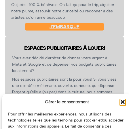
Oui, c’est 100 % bénévole. On fait ça pour le trip, aiguiser
notre plume, assouvir notre curiosité ou redonner à des
artistes qu’on aime beaucoup.
J’EMBARQUE
ESPACES PUBLICITAIRES À LOUER!
Vous avez décidé d’arrêter de donner votre argent à
Meta et Google et de dépenser vos budgets publicitaires
localement?
Nos espaces publicitaires sont là pour vous! Si vous visez
une clientèle mélomane, ouverte, curieuse, qui dépense
l’argent qu’elle a (ou pas) dans la culture, nous sommes
un partenaire de choix. En plus, on coûte pas cher!
Gérer le consentement
On prépare une grille tarifaire intéressante et on vous
revient.
Pour offrir les meilleures expériences, nous utilisons des
technologies telles que les témoins pour stocker et/ou accéder
(Oui, on va avoir des tarifs spéciaux pour vous, les
aux informations des appareils. Le fait de consentir à ces
artistes!)