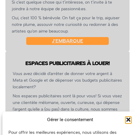
Si c’est quelque chose qui t’intéresse, on t’invite à te
joindre à notre équipe de passionné.es.
Oui, c’est 100 % bénévole. On fait ça pour le trip, aiguiser
notre plume, assouvir notre curiosité ou redonner à des
artistes qu’on aime beaucoup.
J’EMBARQUE
ESPACES PUBLICITAIRES À LOUER!
Vous avez décidé d’arrêter de donner votre argent à
Meta et Google et de dépenser vos budgets publicitaires
localement?
Nos espaces publicitaires sont là pour vous! Si vous visez
une clientèle mélomane, ouverte, curieuse, qui dépense
l’argent qu’elle a (ou pas) dans la culture, nous sommes
un partenaire de choix. En plus, on coûte pas cher!
Gérer le consentement
On prépare une grille tarifaire intéressante et on vous
revient.
Pour offrir les meilleures expériences, nous utilisons des