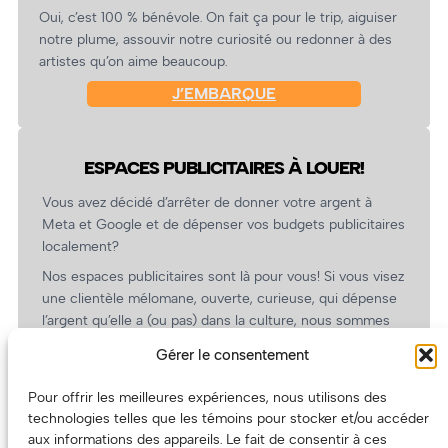
Oui, c’est 100 % bénévole. On fait ça pour le trip, aiguiser
notre plume, assouvir notre curiosité ou redonner à des
artistes qu’on aime beaucoup.
J’EMBARQUE
ESPACES PUBLICITAIRES À LOUER!
Vous avez décidé d’arrêter de donner votre argent à
Meta et Google et de dépenser vos budgets publicitaires
localement?
Nos espaces publicitaires sont là pour vous! Si vous visez
une clientèle mélomane, ouverte, curieuse, qui dépense
l’argent qu’elle a (ou pas) dans la culture, nous sommes
un partenaire de choix. En plus, on coûte pas cher!
Gérer le consentement
On prépare une grille tarifaire intéressante et on vous
revient.
Pour offrir les meilleures expériences, nous utilisons des
technologies telles que les témoins pour stocker et/ou accéder
(Oui, on va avoir des tarifs spéciaux pour vous, les
aux informations des appareils. Le fait de consentir à ces
artistes!)