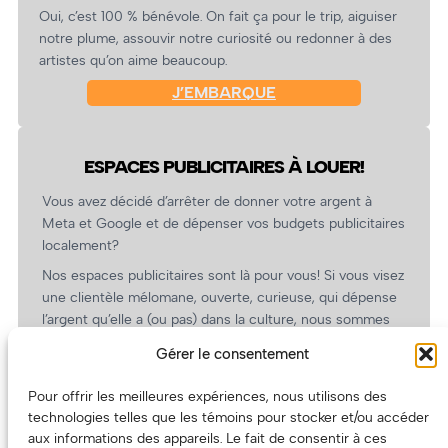
Oui, c’est 100 % bénévole. On fait ça pour le trip, aiguiser
notre plume, assouvir notre curiosité ou redonner à des
artistes qu’on aime beaucoup.
J’EMBARQUE
ESPACES PUBLICITAIRES À LOUER!
Vous avez décidé d’arrêter de donner votre argent à
Meta et Google et de dépenser vos budgets publicitaires
localement?
Nos espaces publicitaires sont là pour vous! Si vous visez
une clientèle mélomane, ouverte, curieuse, qui dépense
l’argent qu’elle a (ou pas) dans la culture, nous sommes
un partenaire de choix. En plus, on coûte pas cher!
Gérer le consentement
On prépare une grille tarifaire intéressante et on vous
revient.
Pour offrir les meilleures expériences, nous utilisons des
technologies telles que les témoins pour stocker et/ou accéder
(Oui, on va avoir des tarifs spéciaux pour vous, les
aux informations des appareils. Le fait de consentir à ces
artistes!)