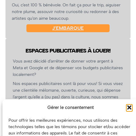
Oui, c’est 100 % bénévole. On fait ça pour le trip, aiguiser
notre plume, assouvir notre curiosité ou redonner à des
artistes qu’on aime beaucoup.
J’EMBARQUE
ESPACES PUBLICITAIRES À LOUER!
Vous avez décidé d’arrêter de donner votre argent à
Meta et Google et de dépenser vos budgets publicitaires
localement?
Nos espaces publicitaires sont là pour vous! Si vous visez
une clientèle mélomane, ouverte, curieuse, qui dépense
l’argent qu’elle a (ou pas) dans la culture, nous sommes
un partenaire de choix. En plus, on coûte pas cher!
Gérer le consentement
On prépare une grille tarifaire intéressante et on vous
revient.
Pour offrir les meilleures expériences, nous utilisons des
technologies telles que les témoins pour stocker et/ou accéder
(Oui, on va avoir des tarifs spéciaux pour vous, les
aux informations des appareils. Le fait de consentir à ces
artistes!)