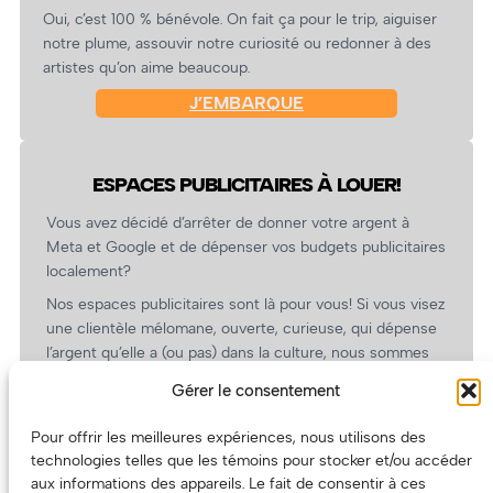
Oui, c’est 100 % bénévole. On fait ça pour le trip, aiguiser
notre plume, assouvir notre curiosité ou redonner à des
artistes qu’on aime beaucoup.
J’EMBARQUE
ESPACES PUBLICITAIRES À LOUER!
Vous avez décidé d’arrêter de donner votre argent à
Meta et Google et de dépenser vos budgets publicitaires
localement?
Nos espaces publicitaires sont là pour vous! Si vous visez
une clientèle mélomane, ouverte, curieuse, qui dépense
l’argent qu’elle a (ou pas) dans la culture, nous sommes
un partenaire de choix. En plus, on coûte pas cher!
Gérer le consentement
On prépare une grille tarifaire intéressante et on vous
revient.
Pour offrir les meilleures expériences, nous utilisons des
technologies telles que les témoins pour stocker et/ou accéder
(Oui, on va avoir des tarifs spéciaux pour vous, les
aux informations des appareils. Le fait de consentir à ces
artistes!)