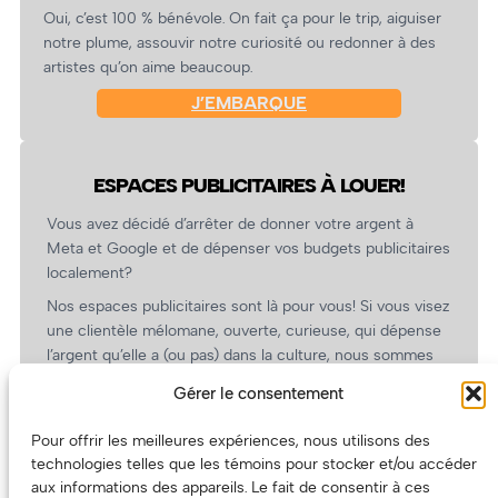
Oui, c’est 100 % bénévole. On fait ça pour le trip, aiguiser
notre plume, assouvir notre curiosité ou redonner à des
artistes qu’on aime beaucoup.
J’EMBARQUE
ESPACES PUBLICITAIRES À LOUER!
Vous avez décidé d’arrêter de donner votre argent à
Meta et Google et de dépenser vos budgets publicitaires
localement?
Nos espaces publicitaires sont là pour vous! Si vous visez
une clientèle mélomane, ouverte, curieuse, qui dépense
l’argent qu’elle a (ou pas) dans la culture, nous sommes
un partenaire de choix. En plus, on coûte pas cher!
Gérer le consentement
On prépare une grille tarifaire intéressante et on vous
revient.
Pour offrir les meilleures expériences, nous utilisons des
technologies telles que les témoins pour stocker et/ou accéder
(Oui, on va avoir des tarifs spéciaux pour vous, les
aux informations des appareils. Le fait de consentir à ces
artistes!)