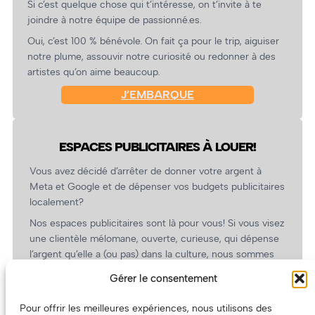
Si c’est quelque chose qui t’intéresse, on t’invite à te
joindre à notre équipe de passionné.es.
Oui, c’est 100 % bénévole. On fait ça pour le trip, aiguiser
notre plume, assouvir notre curiosité ou redonner à des
artistes qu’on aime beaucoup.
J’EMBARQUE
ESPACES PUBLICITAIRES À LOUER!
Vous avez décidé d’arrêter de donner votre argent à
Meta et Google et de dépenser vos budgets publicitaires
localement?
Nos espaces publicitaires sont là pour vous! Si vous visez
une clientèle mélomane, ouverte, curieuse, qui dépense
l’argent qu’elle a (ou pas) dans la culture, nous sommes
un partenaire de choix. En plus, on coûte pas cher!
Gérer le consentement
On prépare une grille tarifaire intéressante et on vous
revient.
Pour offrir les meilleures expériences, nous utilisons des