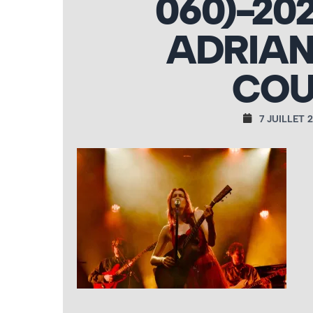
060)-20
ADRIAN
COU
7 JUILLET 