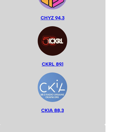
CHYZ 94,3
CKRL 89,1
CKIA 88,3