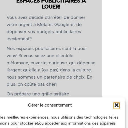
ESPACES PUBLICITAIRES À
LOUER!
Vous avez décidé d’arrêter de donner
votre argent à Meta et Google et de
dépenser vos budgets publicitaires
localement?
Nos espaces publicitaires sont là pour
vous! Si vous visez une clientèle
mélomane, ouverte, curieuse, qui dépense
l’argent qu’elle a (ou pas) dans la culture,
nous sommes un partenaire de choix. En
plus, on coûte pas cher!
On prépare une grille tarifaire
intéressante et on vous revient.
Gérer le consentement
(Oui, on va avoir des tarifs spéciaux pour
r les meilleures expériences, nous utilisons des technologies telles
vous, les artistes!)
moins pour stocker et/ou accéder aux informations des appareils.