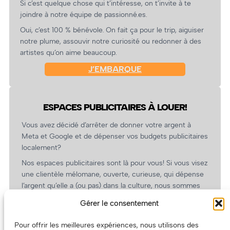
Si c’est quelque chose qui t’intéresse, on t’invite à te
joindre à notre équipe de passionné.es.
Oui, c’est 100 % bénévole. On fait ça pour le trip, aiguiser
notre plume, assouvir notre curiosité ou redonner à des
artistes qu’on aime beaucoup.
J’EMBARQUE
ESPACES PUBLICITAIRES À LOUER!
Vous avez décidé d’arrêter de donner votre argent à
Meta et Google et de dépenser vos budgets publicitaires
localement?
Nos espaces publicitaires sont là pour vous! Si vous visez
une clientèle mélomane, ouverte, curieuse, qui dépense
l’argent qu’elle a (ou pas) dans la culture, nous sommes
un partenaire de choix. En plus, on coûte pas cher!
Gérer le consentement
On prépare une grille tarifaire intéressante et on vous
revient.
Pour offrir les meilleures expériences, nous utilisons des