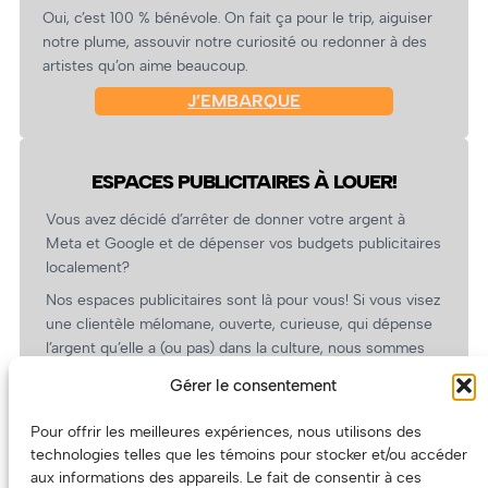
Oui, c’est 100 % bénévole. On fait ça pour le trip, aiguiser
notre plume, assouvir notre curiosité ou redonner à des
artistes qu’on aime beaucoup.
J’EMBARQUE
ESPACES PUBLICITAIRES À LOUER!
Vous avez décidé d’arrêter de donner votre argent à
Meta et Google et de dépenser vos budgets publicitaires
localement?
Nos espaces publicitaires sont là pour vous! Si vous visez
une clientèle mélomane, ouverte, curieuse, qui dépense
l’argent qu’elle a (ou pas) dans la culture, nous sommes
un partenaire de choix. En plus, on coûte pas cher!
Gérer le consentement
On prépare une grille tarifaire intéressante et on vous
revient.
Pour offrir les meilleures expériences, nous utilisons des
technologies telles que les témoins pour stocker et/ou accéder
(Oui, on va avoir des tarifs spéciaux pour vous, les
aux informations des appareils. Le fait de consentir à ces
artistes!)