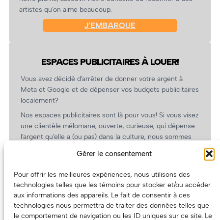
artistes qu’on aime beaucoup.
J’EMBARQUE
ESPACES PUBLICITAIRES À LOUER!
Vous avez décidé d’arrêter de donner votre argent à
Meta et Google et de dépenser vos budgets publicitaires
localement?
Nos espaces publicitaires sont là pour vous! Si vous visez
une clientèle mélomane, ouverte, curieuse, qui dépense
l’argent qu’elle a (ou pas) dans la culture, nous sommes
un partenaire de choix. En plus, on coûte pas cher!
Gérer le consentement
On prépare une grille tarifaire intéressante et on vous
revient.
Pour offrir les meilleures expériences, nous utilisons des
technologies telles que les témoins pour stocker et/ou accéder
(Oui, on va avoir des tarifs spéciaux pour vous, les
aux informations des appareils. Le fait de consentir à ces
artistes!)
technologies nous permettra de traiter des données telles que
le comportement de navigation ou les ID uniques sur ce site. Le