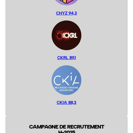
CHYZ 94,3
CKRL 89,1
CKIA 88,3
CAMPAGNE DE RECRUTEMENT
H-2025