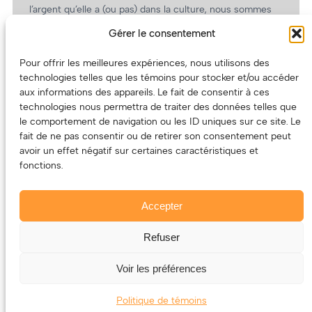
l’argent qu’elle a (ou pas) dans la culture, nous sommes
un partenaire de choix. En plus, on coûte pas cher!
Gérer le consentement
On prépare une grille tarifaire intéressante et on vous
revient.
Pour offrir les meilleures expériences, nous utilisons des
technologies telles que les témoins pour stocker et/ou accéder
(Oui, on va avoir des tarifs spéciaux pour vous, les
aux informations des appareils. Le fait de consentir à ces
artistes!)
technologies nous permettra de traiter des données telles que
le comportement de navigation ou les ID uniques sur ce site. Le
fait de ne pas consentir ou de retirer son consentement peut
avoir un effet négatif sur certaines caractéristiques et
fonctions.
Accepter
Refuser
© 2011-2025 – ECOUTEDONC.CA
Le contenu (texte et photos) appartient à ses créatrices et
Voir les préférences
créateurs.
Politique de témoins