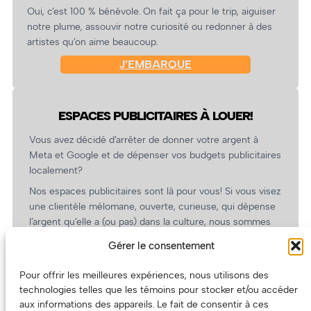
Oui, c’est 100 % bénévole. On fait ça pour le trip, aiguiser
notre plume, assouvir notre curiosité ou redonner à des
artistes qu’on aime beaucoup.
J’EMBARQUE
ESPACES PUBLICITAIRES À LOUER!
Vous avez décidé d’arrêter de donner votre argent à
Meta et Google et de dépenser vos budgets publicitaires
localement?
Nos espaces publicitaires sont là pour vous! Si vous visez
une clientèle mélomane, ouverte, curieuse, qui dépense
l’argent qu’elle a (ou pas) dans la culture, nous sommes
un partenaire de choix. En plus, on coûte pas cher!
Gérer le consentement
On prépare une grille tarifaire intéressante et on vous
revient.
Pour offrir les meilleures expériences, nous utilisons des
technologies telles que les témoins pour stocker et/ou accéder
(Oui, on va avoir des tarifs spéciaux pour vous, les
aux informations des appareils. Le fait de consentir à ces
artistes!)