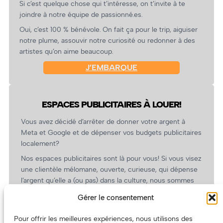
Si c’est quelque chose qui t’intéresse, on t’invite à te
joindre à notre équipe de passionné.es.
Oui, c’est 100 % bénévole. On fait ça pour le trip, aiguiser
notre plume, assouvir notre curiosité ou redonner à des
artistes qu’on aime beaucoup.
J’EMBARQUE
ESPACES PUBLICITAIRES À LOUER!
Vous avez décidé d’arrêter de donner votre argent à
Meta et Google et de dépenser vos budgets publicitaires
localement?
Nos espaces publicitaires sont là pour vous! Si vous visez
une clientèle mélomane, ouverte, curieuse, qui dépense
l’argent qu’elle a (ou pas) dans la culture, nous sommes
un partenaire de choix. En plus, on coûte pas cher!
Gérer le consentement
On prépare une grille tarifaire intéressante et on vous
revient.
Pour offrir les meilleures expériences, nous utilisons des