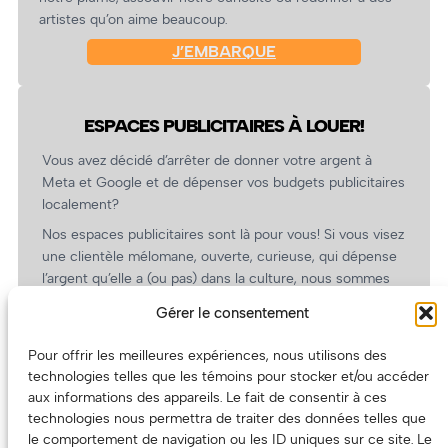
artistes qu’on aime beaucoup.
J’EMBARQUE
ESPACES PUBLICITAIRES À LOUER!
Vous avez décidé d’arrêter de donner votre argent à
Meta et Google et de dépenser vos budgets publicitaires
localement?
Nos espaces publicitaires sont là pour vous! Si vous visez
une clientèle mélomane, ouverte, curieuse, qui dépense
l’argent qu’elle a (ou pas) dans la culture, nous sommes
un partenaire de choix. En plus, on coûte pas cher!
Gérer le consentement
On prépare une grille tarifaire intéressante et on vous
revient.
Pour offrir les meilleures expériences, nous utilisons des
technologies telles que les témoins pour stocker et/ou accéder
(Oui, on va avoir des tarifs spéciaux pour vous, les
aux informations des appareils. Le fait de consentir à ces
artistes!)
technologies nous permettra de traiter des données telles que
le comportement de navigation ou les ID uniques sur ce site. Le