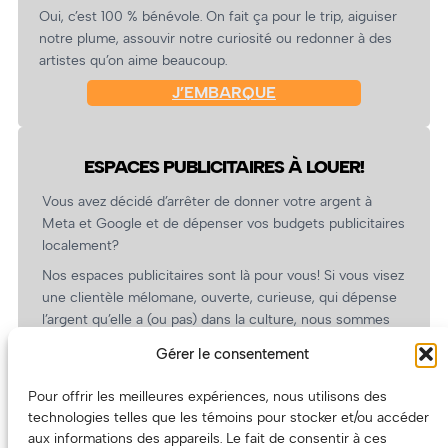
Oui, c’est 100 % bénévole. On fait ça pour le trip, aiguiser
notre plume, assouvir notre curiosité ou redonner à des
artistes qu’on aime beaucoup.
J’EMBARQUE
ESPACES PUBLICITAIRES À LOUER!
Vous avez décidé d’arrêter de donner votre argent à
Meta et Google et de dépenser vos budgets publicitaires
localement?
Nos espaces publicitaires sont là pour vous! Si vous visez
une clientèle mélomane, ouverte, curieuse, qui dépense
l’argent qu’elle a (ou pas) dans la culture, nous sommes
un partenaire de choix. En plus, on coûte pas cher!
Gérer le consentement
On prépare une grille tarifaire intéressante et on vous
revient.
Pour offrir les meilleures expériences, nous utilisons des
technologies telles que les témoins pour stocker et/ou accéder
(Oui, on va avoir des tarifs spéciaux pour vous, les
aux informations des appareils. Le fait de consentir à ces
artistes!)