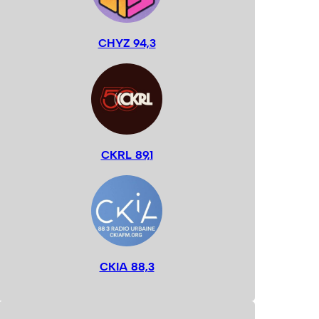
CHYZ 94,3
CKRL 89,1
CKIA 88,3