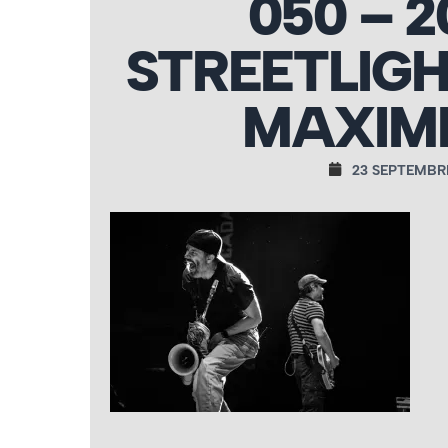
050 – 2
STREETLIGH
MAXIME
23 SEPTEMBR