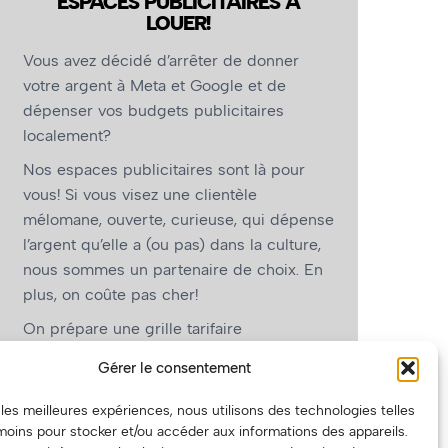
ESPACES PUBLICITAIRES À
LOUER!
Vous avez décidé d’arrêter de donner
votre argent à Meta et Google et de
dépenser vos budgets publicitaires
localement?
Nos espaces publicitaires sont là pour
vous! Si vous visez une clientèle
mélomane, ouverte, curieuse, qui dépense
l’argent qu’elle a (ou pas) dans la culture,
nous sommes un partenaire de choix. En
plus, on coûte pas cher!
On prépare une grille tarifaire
intéressante et on vous revient.
Gérer le consentement
(Oui, on va avoir des tarifs spéciaux pour
r les meilleures expériences, nous utilisons des technologies telles
vous, les artistes!)
moins pour stocker et/ou accéder aux informations des appareils.