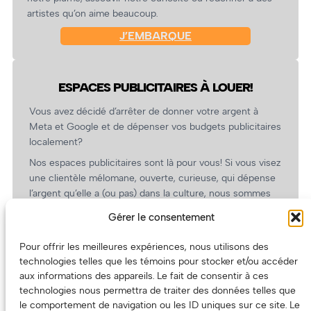
artistes qu’on aime beaucoup.
J’EMBARQUE
ESPACES PUBLICITAIRES À LOUER!
Vous avez décidé d’arrêter de donner votre argent à
Meta et Google et de dépenser vos budgets publicitaires
localement?
Nos espaces publicitaires sont là pour vous! Si vous visez
une clientèle mélomane, ouverte, curieuse, qui dépense
l’argent qu’elle a (ou pas) dans la culture, nous sommes
un partenaire de choix. En plus, on coûte pas cher!
Gérer le consentement
On prépare une grille tarifaire intéressante et on vous
revient.
Pour offrir les meilleures expériences, nous utilisons des
technologies telles que les témoins pour stocker et/ou accéder
(Oui, on va avoir des tarifs spéciaux pour vous, les
aux informations des appareils. Le fait de consentir à ces
artistes!)
technologies nous permettra de traiter des données telles que
le comportement de navigation ou les ID uniques sur ce site. Le