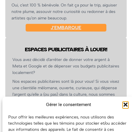
Oui, c’est 100 % bénévole. On fait ça pour le trip, aiguiser
notre plume, assouvir notre curiosité ou redonner à des
artistes qu’on aime beaucoup.
J’EMBARQUE
ESPACES PUBLICITAIRES À LOUER!
Vous avez décidé d’arrêter de donner votre argent à
Meta et Google et de dépenser vos budgets publicitaires
localement?
Nos espaces publicitaires sont là pour vous! Si vous visez
une clientèle mélomane, ouverte, curieuse, qui dépense
l’argent qu’elle a (ou pas) dans la culture, nous sommes
un partenaire de choix. En plus, on coûte pas cher!
Gérer le consentement
On prépare une grille tarifaire intéressante et on vous
revient.
Pour offrir les meilleures expériences, nous utilisons des
technologies telles que les témoins pour stocker et/ou accéder
(Oui, on va avoir des tarifs spéciaux pour vous, les
aux informations des appareils. Le fait de consentir à ces
artistes!)