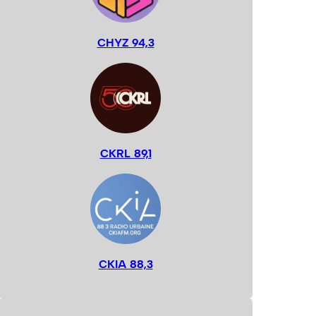
CHYZ 94,3
CKRL 89,1
CKIA 88,3