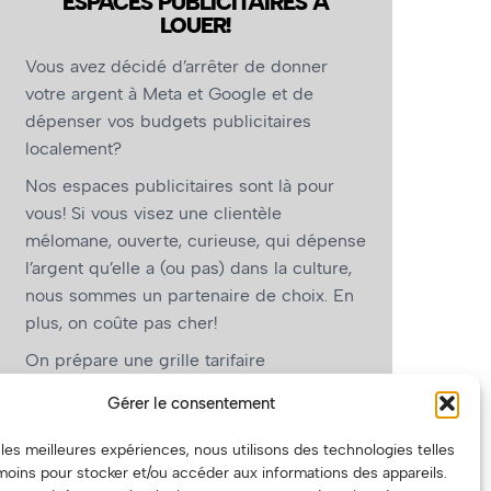
ESPACES PUBLICITAIRES À
LOUER!
Vous avez décidé d’arrêter de donner
votre argent à Meta et Google et de
dépenser vos budgets publicitaires
localement?
Nos espaces publicitaires sont là pour
vous! Si vous visez une clientèle
mélomane, ouverte, curieuse, qui dépense
l’argent qu’elle a (ou pas) dans la culture,
nous sommes un partenaire de choix. En
plus, on coûte pas cher!
On prépare une grille tarifaire
intéressante et on vous revient.
Gérer le consentement
(Oui, on va avoir des tarifs spéciaux pour
r les meilleures expériences, nous utilisons des technologies telles
vous, les artistes!)
moins pour stocker et/ou accéder aux informations des appareils.