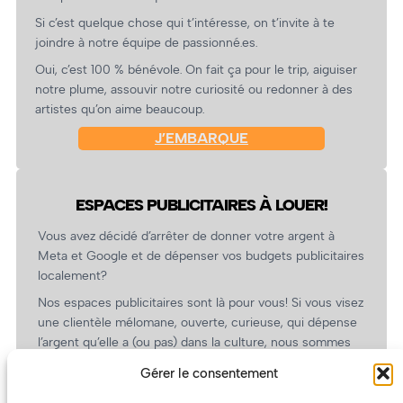
Si c’est quelque chose qui t’intéresse, on t’invite à te
joindre à notre équipe de passionné.es.
Oui, c’est 100 % bénévole. On fait ça pour le trip, aiguiser
notre plume, assouvir notre curiosité ou redonner à des
artistes qu’on aime beaucoup.
J’EMBARQUE
ESPACES PUBLICITAIRES À LOUER!
Vous avez décidé d’arrêter de donner votre argent à
Meta et Google et de dépenser vos budgets publicitaires
localement?
Nos espaces publicitaires sont là pour vous! Si vous visez
une clientèle mélomane, ouverte, curieuse, qui dépense
l’argent qu’elle a (ou pas) dans la culture, nous sommes
un partenaire de choix. En plus, on coûte pas cher!
Gérer le consentement
On prépare une grille tarifaire intéressante et on vous